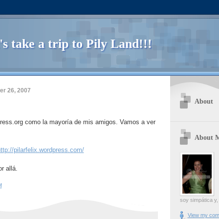
's take a trip to Pily Land!!!
r 26, 2007
About
ress.org como la mayoría de mis amigos. Vamos a ver
About 
ttp://pilarfelix.wordpress.com/
 allá.
M
soy simpática y,
View my comp