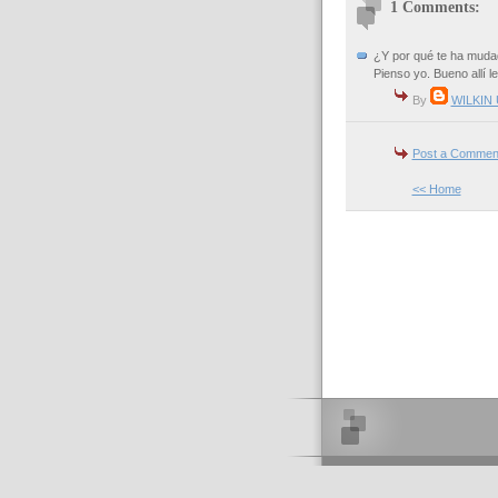
1 Comments:
¿Y por qué te ha mudado
Pienso yo. Bueno allí l
By
WILKIN
Post a Commen
<< Home