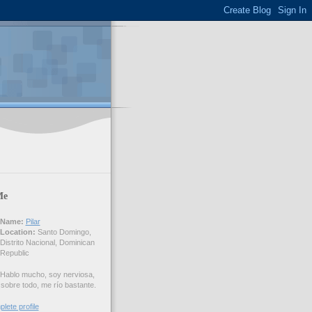
Me
Name:
Pilar
Location:
Santo Domingo,
Distrito Nacional, Dominican
Republic
Hablo mucho, soy nerviosa,
 sobre todo, me río bastante.
lete profile