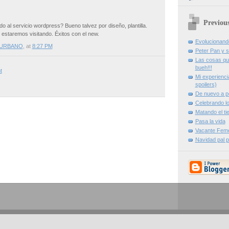
Previou
 al servicio wordpress? Bueno talvez por diseño, plantilla.
e estaremos visitando. Éxitos con el new.
Evolucionand
 URBANO
, at
8:27 PM
Peter Pan y 
Las cosas qu
bueh!!!
t
Mi experienci
spoilers)
De nuevo a p
Celebrando l
Matando el t
Pasa la vida
Vacante Fem
Navidad pal p