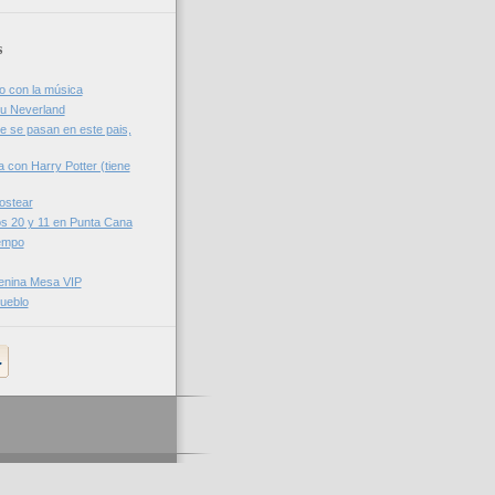
s
o con la música
su Neverland
e se pasan en este pais,
a con Harry Potter (tiene
ostear
os 20 y 11 en Punta Cana
iempo
enina Mesa VIP
ueblo