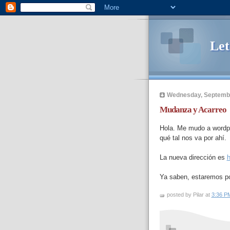
Let
Wednesday, Septembe
Mudanza y Acarreo
Hola. Me mudo a wordp
qué tal nos va por ahí.
La nueva dirección es
h
Ya saben, estaremos por
posted by Pilar at
3:36 P